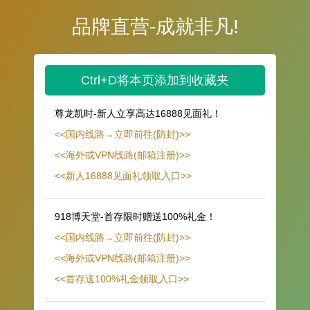
品牌直营-成就非凡!
Ctrl+D将本页添加到收藏夹
尊龙凯时-新人立享高达16888见面礼！
<<国内线路→立即前往(防封)>>
<<海外或VPN线路(邮箱注册)>>
<<新人16888见面礼领取入口>>
918博天堂-首存限时赠送100%礼金！
<<国内线路→立即前往(防封)>>
<<海外或VPN线路(邮箱注册)>>
<<首存送100%礼金领取入口>>